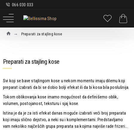
066 030 033
Preparati za stajling kose
Preparati za stajling kose
Svi koji se bave stajlingom kose u nekom momentu imaju dilemu koji
preparat izabrati da bi se dobio bolji efekat ili da bi kosa bila poslušnija.
Tokom oblikovanja kose imamo mogućnost da definišemo oblik,
volumen, postojanost, teksturu i sjaj kose.
Istina je da je za isti efekat danas moguće izabrati veći broj preparata
koji imaju slično dejstvo, a neki su i komplementarni. Predstavljamo
vam nekoliko najčešćih grupa preparata sa kojima najviše rade frizeri.
..