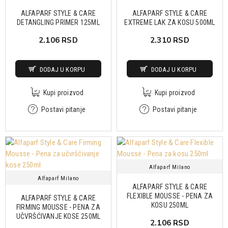
znatno manje oštećuju kosu nego što je to bio slučaj ranije zahvaljujući
blagim formulama i aktivnim zaštitnim komponentama.
ALFAPARF STYLE & CARE
ALFAPARF STYLE & CARE
DETANGLING PRIMER 125ML
EXTREME LAK ZA KOSU 500ML
Mat ili sjaj
2.106 RSD
2.310 RSD
U zavisnosti od toga da li želite da naglasite sjaj kose ili njenu teksturu
DODAJ U KORPU
DODAJ U KORPU
birajte
sprej za sjaj
sa antifriz efektom ili sprej za teksturu i volumen sa
mat efektom. Efekat sjaja može da se postigne i upotrebom voska na
Kupi proizvod
Kupi proizvod
pojedine delove frizure. U oba slučaja treba biti oprezan sa količinom
koja se nanosi da bi sjaj ili tekstura bili tek akcentovani.
Postavi pitanje
Postavi pitanje
U nastavku možete pogledati kompletnu ponudu koju vam je pripremio
Bellissima Shop, koju možete poručiti preko našeg sajta.
Alfaparf Milano
Alfaparf Milano
ALFAPARF STYLE & CARE
FLEXIBLE MOUSSE - PENA ZA
ALFAPARF STYLE & CARE
KOSU 250ML
FIRMING MOUSSE - PENA ZA
UČVRŠĆIVANJE KOSE 250ML
2.106 RSD