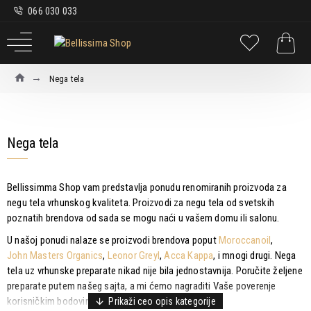
066 030 033
Nega tela
Nega tela
Bellissimma Shop vam predstavlja ponudu renomiranih proizvoda za
negu tela vrhunskog kvaliteta. Proizvodi za negu tela od svetskih
poznatih brendova od sada se mogu naći u vašem domu ili salonu.
U našoj ponudi nalaze se proizvodi brendova poput
Moroccanoil
,
John Masters Organics
,
Leonor Greyl
,
Acca Kappa
, i mnogi drugi. Nega
tela uz vrhunske preparate nikad nije bila jednostavnija. Poručite željene
preparate putem našeg sajta, a mi ćemo nagraditi Vaše poverenje
korisničkim bodovima i dodatnim pogodnostima.