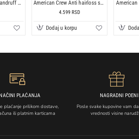
American Crew Anti Dandruff + Dry scalp šampon 250ml
American Crew Anti hairloss scalp lotion 100ml
American 
4.599 RSD
Dodaj u korpu
Doda
NAČINI PLAĆANJA
NAGRADNI POENI
e plaćanje prilikom dostave,
Posle svake kupovine vam d
ačuna ili platnim karticama
vrednosti visine narud