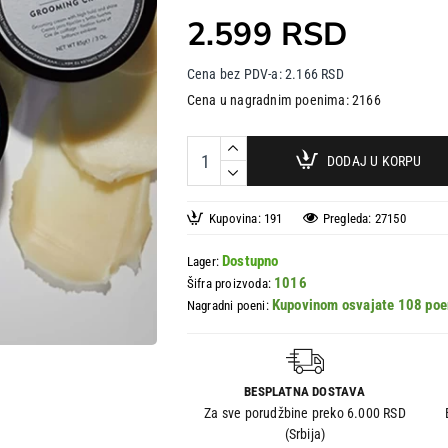
2.599 RSD
Cena bez PDV-a: 2.166 RSD
Cena u nagradnim poenima: 2166
DODAJ U KORPU
Kupovina: 191
Pregleda: 27150
Dostupno
Lager:
1016
Šifra proizvoda:
Kupovinom osvajate 108 poe
Nagradni poeni:
BESPLATNA DOSTAVA
Za sve porudžbine preko 6.000 RSD
(Srbija)