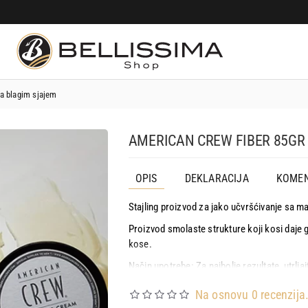
sa blagim sjajem
AMERICAN CREW FIBER 85GR 
OPIS
DEKLARACIJA
KOMEN
Stajling proizvod za jako učvršćivanje sa ma
Proizvod smolaste strukture koji kosi daje g
kose.
Način upotrebe: Za najbolje rezultate, utrl
Rasporediti ravnomerno na vlažnu ili suvu kosu
Na osnovu 0 recenzija