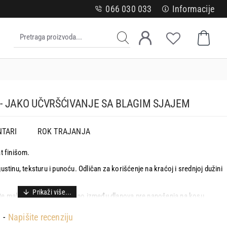
066 030 033
Informacije
- JAKO UČVRŠĆIVANJE SA BLAGIM SJAJEM
TARI
ROK TRAJANJA
t finišom.
ustinu, teksturu i punoću. Odličan za korišćenje na kraćoj i srednjoj dužini
jajte malu količinu ravnomerno između dlanova pre nanošenja na kosu.
 i stilizovati po želji.
.
-
Napišite recenziju