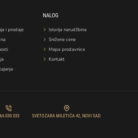
NALOG
ja i prodaje
Istorija narudžbina
ina
Snižene cene
nosti
Mapa prodavnice
ja
Kontakt
tajanje
66 030 033
SVETOZARA MILETIĆA 42, NOVI SAD