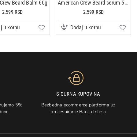
Crew Beard Balm 60g
American Crew Beard serum 50ml
2.599 RSD
2.599 RSD
j u korpu
Dodaj u korpu
SIGURNA KUPOVINA
arujemo 5%
Bezbedna ecommerce platforma uz
žbine
procesuiranje Banca Intesa