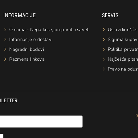
INFORMACIJE
SERVIS
O nama - Nega kose, preparati i saveti
Uslovi korišćen
Informacije o dostavi
Sigurna kupov
Nagradni bodovi
Politika privat
Razmena linkova
Najčešća pitan
Pravo na odus
SLETTER:
0