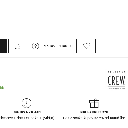
POSTAVI PITANJE
na
DOSTAVA ZA 48H
NAGRADNI POENI
Ekspresna dostava paketa (Srbija)
Posle svake kupovine 5% od narudžbe