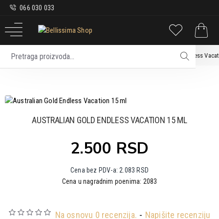
066 030 033
Nega tela
Kreme za sunčanje
Australian Gold Endless Vacat
AUSTRALIAN GOLD ENDLESS VACATION 15 ML
2.500 RSD
Cena bez PDV-a: 2.083 RSD
Cena u nagradnim poenima: 2083
Na osnovu 0 recenzija.
-
Napišite recenziju