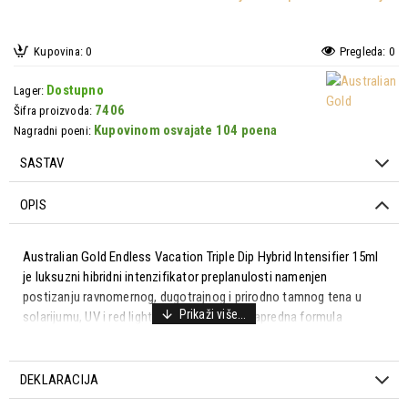
Kupovina: 0
Pregleda: 0
Dostupno
Lager:
7406
Šifra proizvoda:
Kupovinom osvajate 104 poena
Nagradni poeni:
SASTAV
OPIS
Australian Gold Endless Vacation Triple Dip Hybrid Intensifier 15ml
je luksuzni hibridni intenzifikator preplanulosti namenjen
postizanju ravnomernog, dugotrajnog i prirodno tamnog tena u
solarijumu, UV i red light tretmanima. Ova napredna formula
kombinuje tehnologije za postepeno razvijanje boje, intenzivnu
hidrataciju i poboljšanje kvaliteta kože, pružajući efekat „odmah
sa plaže“ uz negu na nivou skincare proizvoda.
DEKLARACIJA
Zahvaljujući Triple Dip tehnologiji i bogatim aktivnim kompleksima,