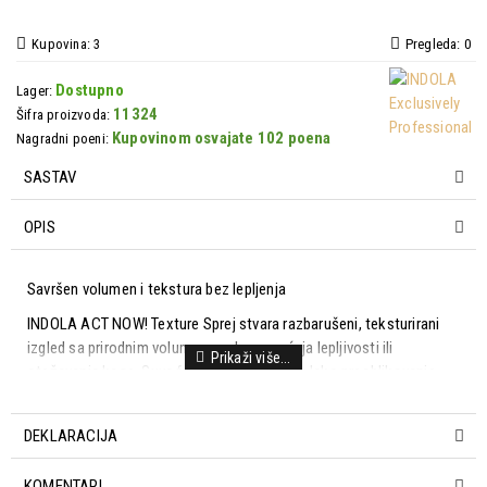
Kupovina: 3
Pregleda: 0
Dostupno
Lager:
11324
Šifra proizvoda:
Kupovinom osvajate 102 poena
Nagradni poeni:
SASTAV
OPIS
Savršen volumen i tekstura bez lepljenja
INDOLA ACT NOW! Texture Sprej stvara razbarušeni, teksturirani
izgled sa prirodnim volumenom, bez osećaja lepljivosti ili
otežavanja kose. Suva formula omogućava lako preoblikovanje
frizure, čineći kosu pokretljivom i punom života. Idealan je za sve
tipove kose, a posebno za dugu kosu.
DEKLARACIJA
Benefiti:
KOMENTARI