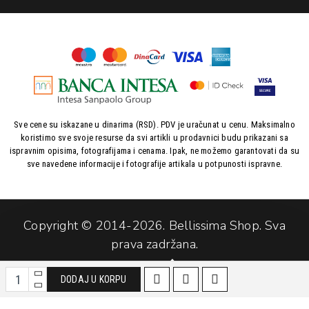
Sve cene su iskazane u dinarima (RSD). PDV je uračunat u cenu. Maksimalno
koristimo sve svoje resurse da svi artikli u prodavnici budu prikazani sa
ispravnim opisima, fotografijama i cenama. Ipak, ne možemo garantovati da su
sve navedene informacije i fotografije artikala u potpunosti ispravne.
Copyright © 2014-
2026. Bellissima Shop. Sva
prava zadržana.
Softverska izrada:
DODAJ U KORPU