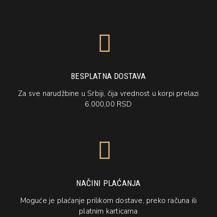
BESPLATNA DOSTAVA
Za sve narudžbine u Srbiji, čija vrednost u korpi prelazi
6.000,00 RSD
NAČINI PLAĆANJA
Moguće je plaćanje prilikom dostave, preko računa ili
platnim karticama