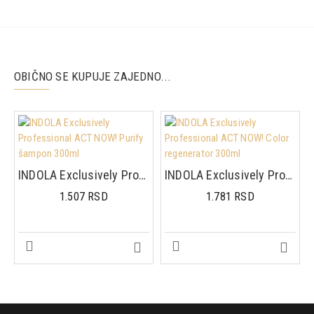
kratke prskaje, a zatim prstima utisnite proizvod u kosu.
Stilizujte
po želji za prirodno razbarušeni izgled.
Za ležeran, voluminozan i lako oblikovan stil – bez napora!
OBIČNO SE KUPUJE ZAJEDNO...
INDOLA Exclusively Professional ACT NOW! Purify šampon 300ml
INDOLA Exclusively Professional ACT NOW! Color regenerator 300ml
1.507 RSD
1.781 RSD