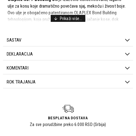
ulje za kosu koje dramatično povećava sjaj, mekoću i živost boje.
Ovo ulje je obogaćeno patentiranom OLAPLEX Bond Building
tehnologijom, koja pruža dubinsku obnovu i jačanje kose, dok
pruža zaštitu od toplote do 450º F (232º C).
Ključni benefiti korišćenja Olaplex No. 7 Bonding Oil
SASTAV
uključuju:
Povećanje sjaja, mekoće i živosti boje:
Ovo ulje za kosu
DEKLARACIJA
dramatično poboljšava vizualni izgled kose, čineći je sjajnijom,
mekšom i sa življom bojom.
KOMENTARI
Obnova i jačanje kose:
Obogaćeno patentiranom OLAPLEX
Bond Building tehnologijom, ovo ulje pruža dubinsku obnovu i
ROK TRAJANJA
jačanje kose, poboljšavajući njen integritet i zdravlje.
Zaštita od toplote:
Ovo ulje pruža zaštitu od toplote do 450º
F (232º C), štiteći kosu od oštećenja koja mogu nastati usled
upotrebe alata za stilizovanje kose na visokim temperaturama.
Sigurnost za korisnike:
Olaplex No. 7 je vegan, bez glutena,
BESPLATNA DOSTAVA
bez parabena, bez ftalata, bez fosfata i bez sulfata.
Za sve porudžbine preko 6.000 RSD (Srbija)
Kada se koristi u kombinaciji sa
Olaplex No. 6 Bond Smoother
,
ova dva proizvoda pružaju sveobuhvatnu negu kose, od hidratacije