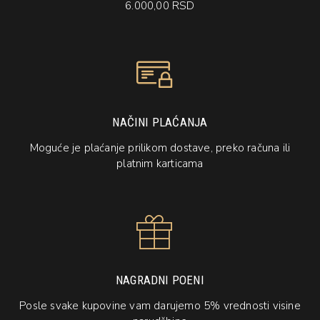
6.000,00 RSD
Lagana formula:
Iako je izuzetno koncentrovano, Olaplex No.
7 je lagano ulje koje ne opterećuje kosu. Ovo ga čini idealnim za
sve tipove kose, uključujući finu i tanku kosu koja može biti
sklona spljoštenosti ili gubitku volumena sa težim
proizvodima.
Sve ove karakteristike čine Olaplex No. 7 Bonding Oil
jedinstvenim u svetu profesionalne nege kose, pružajući
NAČINI PLAĆANJA
korisnicima ne samo prelepu kosu, već i zdravu kosu koja je
otporna na oštećenja.
Moguće je plaćanje prilikom dostave, preko računa ili
platnim karticama
NAGRADNI POENI
Posle svake kupovine vam darujemo 5% vrednosti visine