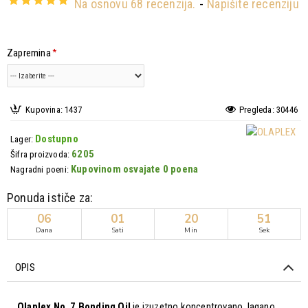
Na osnovu 68 recenzija.
-
Napišite recenziju
Zapremina
Kupovina: 1437
Pregleda: 30446
Dostupno
Lager:
6205
Šifra proizvoda:
Kupovinom osvajate 0 poena
Nagradni poeni:
Ponuda ističe za:
06
01
20
51
Dana
Sati
Min
Sek
OPIS
Olaplex No. 7 Bonding Oil
je izuzetno koncentrovano, lagano