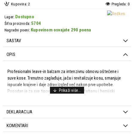
Kupovina: 2
Pregleda: 0
Dostupno
Lager:
5704
Šifra proizvoda:
Kupovinom osvajate 290 poena
Nagradni poeni:
SASTAV
OPIS
Profesionalni leave-in balzam za intenzivnu obnovu oštećene i
suve kose. Trenutno zaglađuje, jača i revitalizuje kosu, smanjuje
ispucale krajeve i daje zdrav izgled već nakon prve upotrebe.
Pogodan je za sve tipove kose, uključujući farbanu i hemijski
tretiranu.
DEKLARACIJA
Hair Bandage tehnologija – napredna kisela pH formula
KOMENTARI