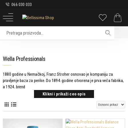
066 030 033
Brend
Wella Professionals
Wella Professionals
1880 godine u Nemačkoj, Franz Stroher osnovao je kompaniju za
pravljenje baza za perike. Do 1894. godine otvorena je prva veća fabrika,
a 1924. brend
Klikni i prikaži ceo opis