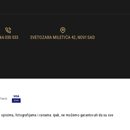
66 030 033
SVETOZARA MILETIĆA 42, NOVI SAD
im opisima, fotografijama i cenama. Ipak, ne možemo garantovati da su sve