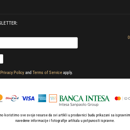
SLETTER:
0
e
Privacy Policy
and
Terms of Service
apply.
o koristimo sve svoje resurse da svi artikli u prodavnici budu prikazani sa ispravn
navedene informacije i fotografije artikala u potpunosti ispravne.