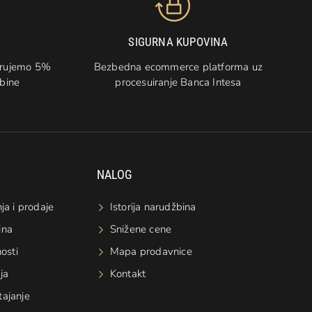
SIGURNA KUPOVINA
arujemo 5%
Bezbedna ecommerce platforma uz
žbine
procesuiranje Banca Intesa
NALOG
ja i prodaje
Istorija narudžbina
ina
Snižene cene
nosti
Mapa prodavnice
ja
Kontakt
tajanje