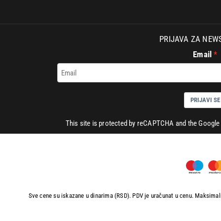
PRIJAVA ZA NEW
Email
PRIJAVI SE
This site is protected by reCAPTCHA and the Googl
Sve cene su iskazane u dinarima (RSD). PDV je uračunat u cenu. Maksimaln