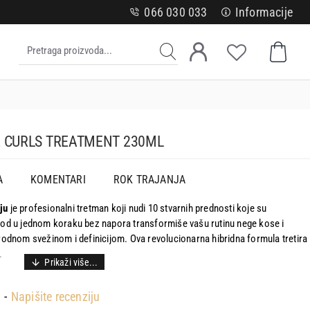
066 030 033
Informacije
E CURLS TREATMENT 230ML
A
KOMENTARI
ROK TRAJANJA
ju
je profesionalni tretman koji nudi 10 stvarnih prednosti koje su
vod u jednom koraku bez napora transformiše vašu rutinu nege kose i
rodnom svežinom i definicijom. Ova revolucionarna hibridna formula tretira
.
.
-
Napišite recenziju
že