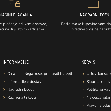
NAČINI PLAĆANJA
NAGRADNI POENI
e plaćanje prilikom dostave,
Posle svake kupovine vam d
ačuna ili platnim karticama
vrednosti visine narud
INFORMACIJE
SERVIS
O nama - Nega kose, preparati i saveti
Uslovi korišćen
Informacije o dostavi
Sigurna kupov
Nagradni bodovi
Politika privat
Razmena linkova
Najčešća pitan
Pravo na odus