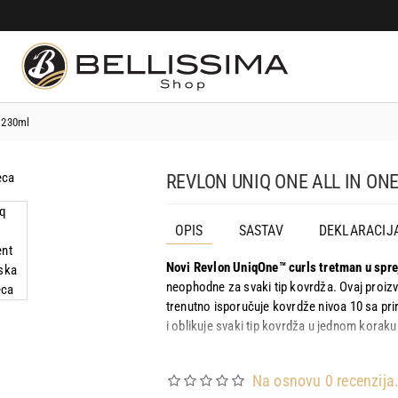
t 230ml
REVLON UNIQ ONE ALL IN ON
OPIS
SASTAV
DEKLARACIJ
Novi Revlon UniqOne™ curls tretman u spre
neophodne za svaki tip kovrdža. Ovaj proiz
trenutno isporučuje kovrdže nivoa 10 sa pri
i oblikuje svaki tip kovrdža u jednom koraku
Ključne prednosti:
Na osnovu 0 recenzija
1. Duboko hrani i popravlja oštećene kovrd